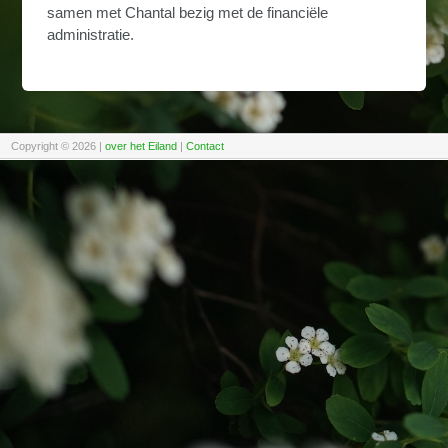
samen met Chantal bezig met de financiële
administratie.
Copyright © 2026
|
over het Eiland
|
Contact