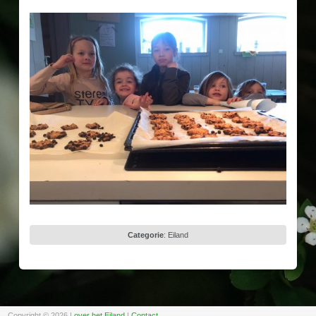
Categorie
:
Eiland
Copyright © 2026
|
over het Eiland
|
Contact