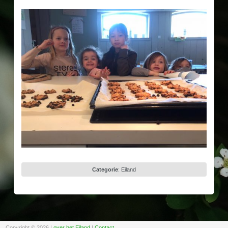
Categorie
:
Eiland
Copyright © 2026
|
over het Eiland
|
Contact