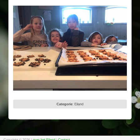
Categorie
:
Eiland
Copyright © 2026
|
over het Eiland
|
Contact