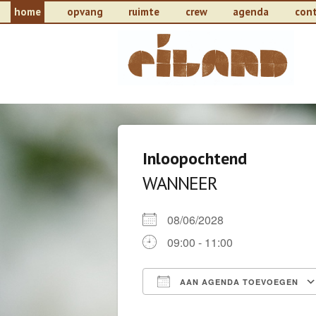
home
opvang
ruimte
crew
agenda
con
Inloopochtend
WANNEER
08/06/2028
09:00 - 11:00
AAN AGENDA TOEVOEGEN
Download ICS