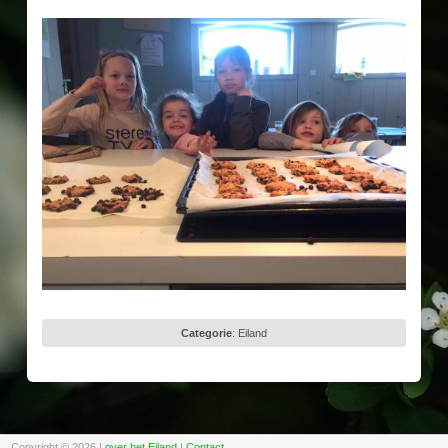
Categorie
:
Eiland
Copyright © 2026
|
over het Eiland
|
Contact