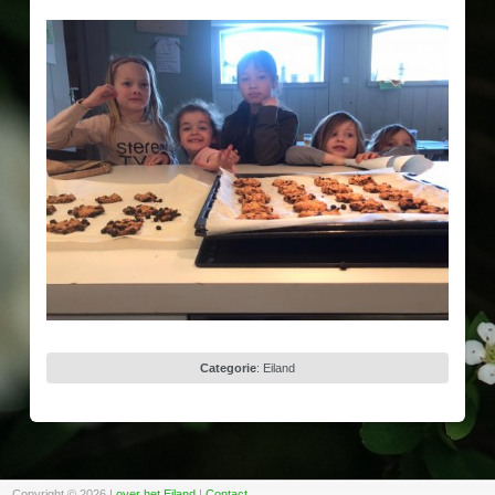
Categorie
:
Eiland
Copyright © 2026
|
over het Eiland
|
Contact