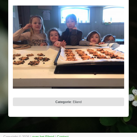
Categorie
:
Eiland
Copyright © 2026
|
over het Eiland
|
Contact