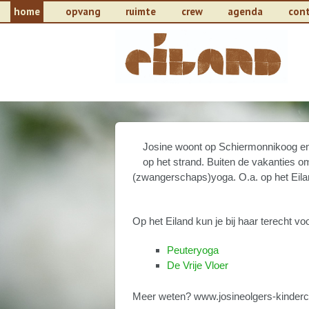
home
opvang
ruimte
crew
agenda
con
Josine woont op Schiermonnikoog en 
op het strand. Buiten de vakanties o
(zwangerschaps)yoga. O.a. op het Eil
Op het Eiland kun je bij haar terecht voo
Peuteryoga
De Vrije Vloer
Meer weten? www.josineolgers-kinderc