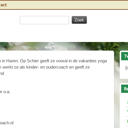
tact
T
in Haren. Op Schier geeft ze vooral in de vakanties yoga
m werkt ze als kinder- en oudercoach en geeft ze
[
and
R
r o.a.
oach.nl