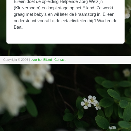
Eileen doet de opleiding Helpende Zorg Welzijn
(Kluiverboom) en loopt stage op het Eiland. Ze werkt
graag met baby’s en wil later de kraamzorg in. Eileen
ondersteunt vooral bij de eetactiviteiten bij ’t Wad en de
Baai.
Copyright © 2026
|
over het Eiland
|
Contact