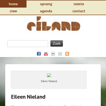
home
opvang
ruimte
crew
agenda
contact
Eileen Nieland
Eileen Nieland