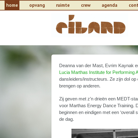
home
opvang
ruimte
crew
agenda
con
Deanna van der Mast, Evrim Kaynak en 
Lucia Marthas Institute for Performing A
dansleiders/instructeurs. Ze zijn dol o
brengen op anderen.
Zij geven met z’n drieën een MEDT-sta
voor Marthas Energy Dance Training. 
beginnen en eindigen met een ‘overall s
de dag.