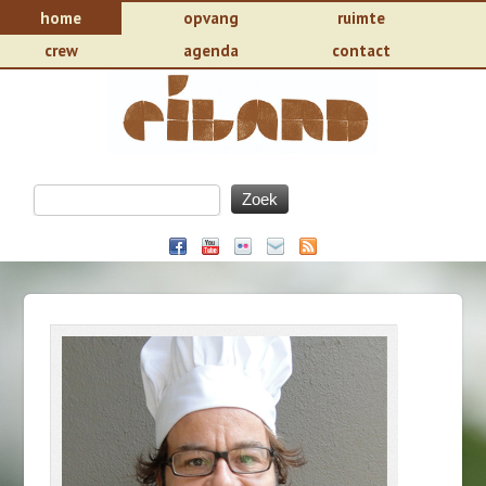
home
opvang
ruimte
crew
agenda
contact