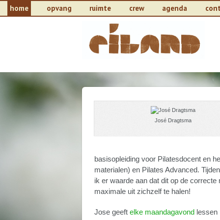
home
opvang
ruimte
crew
agenda
con
José Dragtsma
basisopleiding voor Pilatesdocent en h
materialen) en Pilates Advanced. Tijde
ik er waarde aan dat dit op de correcte
maximale uit zichzelf te halen!
Jose geeft
elke maandagavond
lessen P