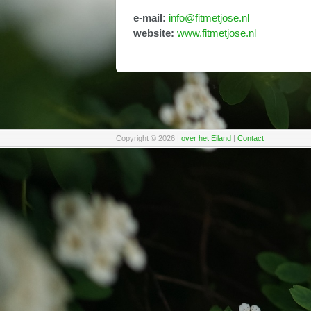
e-mail:
info@fitmetjose.nl
website:
www.fitmetjose.nl
Copyright © 2026
|
over het Eiland
|
Contact