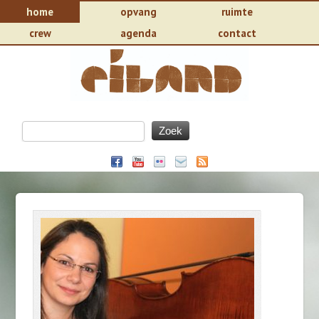
home
opvang
ruimte
crew
agenda
contact