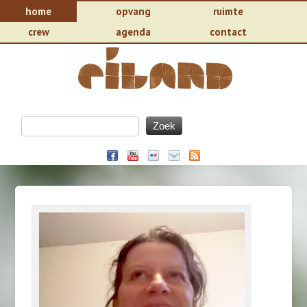
home
opvang
ruimte
crew
agenda
contact