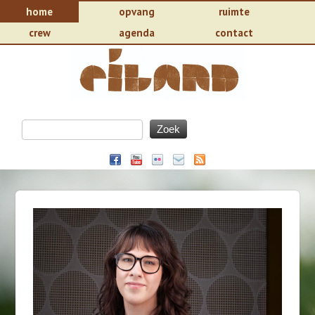
home
opvang
ruimte
crew
agenda
contact