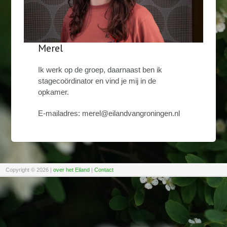
Merel
Ik werk op de groep, daarnaast ben ik
stagecoördinator en vind je mij in de
opkamer.
E-mailadres: merel@eilandvangroningen.nl
Copyright © 2026
|
over het Eiland
|
Contact