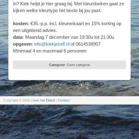
in? Kiek helpt je hier graag bij. Met kleurdoeken gaat ze
kijken welke kleurtype het beste bij jou past.
kosten:
€35.-p.p. incl. kleurenkaart en 15% korting op
een uitgebreid advies.
data:
Maandag 7 december van 19:30u tot 21:30u
opgeven
:
info@kiekjezelf.nl
of 0614538907
Minimaal 4 en maximaal 6 personen
Categorie
:
Geen categorie
Copyright © 2026
|
over het Eiland
|
Contact