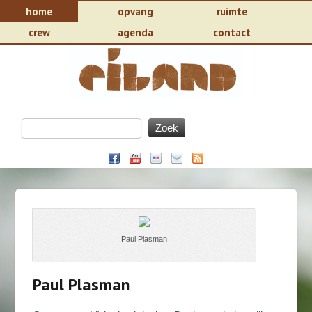
home
opvang
ruimte
crew
agenda
contact
Paul Plasman
Paul Plasman