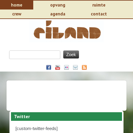
home
opvang
ruimte
crew
agenda
contact
Twitter
[custom-twitter-feeds]