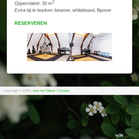
2
Oppervlakte
: 30 m
Extra bij te boeken:
beamer, whiteboard, flipover
RESERVEREN
Copyright © 2026
|
over het Eiland
|
Contact