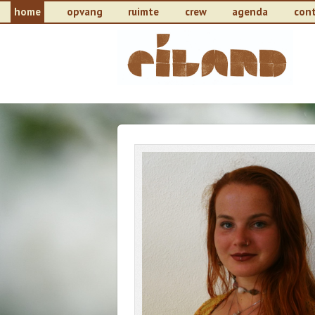
home
opvang
ruimte
crew
agenda
con