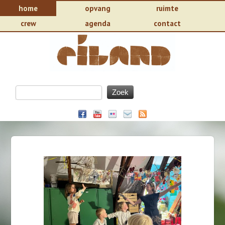
home
opvang
ruimte
crew
agenda
contact