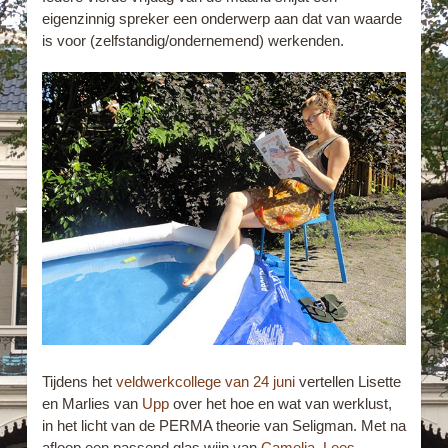
eigenzinnig spreker een onderwerp aan dat van waarde
is voor (zelfstandig/ondernemend) werkenden.
Tijdens het
veldwerkcollege van 24 juni
vertellen Lisette
en Marlies van
Upp
over het hoe en wat van werklust,
in het licht van de PERMA theorie van Seligman. Met na
afloop een passend glas wijn van
Camelia.
Lees