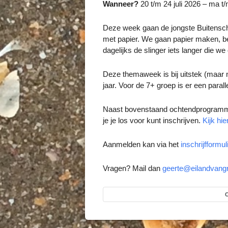
Wanneer?
20 t/m 24 juli 2026 – ma t/
Deze week gaan de jongste Buitenscho
met papier. We gaan papier maken, 
dagelijks de slinger iets langer die w
Deze themaweek is bij uitstek (maar n
jaar. Voor de 7+ groep is er een para
Naast bovenstaand ochtendprogramma,
je je los voor kunt inschrijven.
Kijk hie
Aanmelden kan via het
inschrijfformul
Vragen? Mail dan
geerte@eilandvangr
C