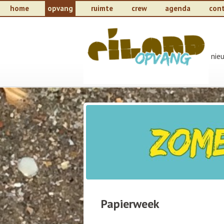
home
opvang
ruimte
crew
agenda
con
nie
Papierweek