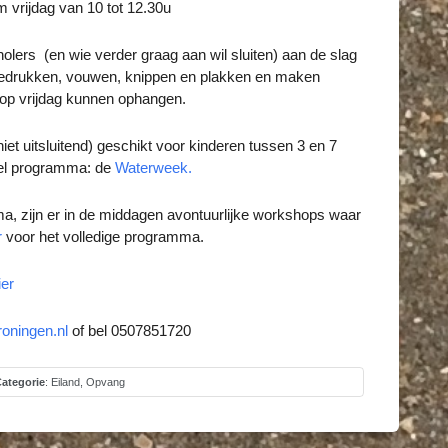
m vrijdag van 10 tot 12.30u
lers (en wie verder graag aan wil sluiten) aan de slag
bedrukken, vouwen, knippen en plakken en maken
e op vrijdag kunnen ophangen.
iet uitsluitend) geschikt voor kinderen tussen 3 en 7
llel programma: de
Waterweek.
 zijn er in de middagen avontuurlijke workshops waar
r
voor het volledige programma.
ier
oningen.nl
of bel 0507851720
ategorie
:
Eiland
,
Opvang