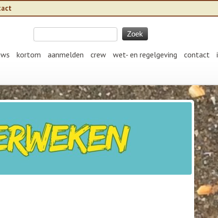
tact
uws
kortom
aanmelden
crew
wet- en regelgeving
contact