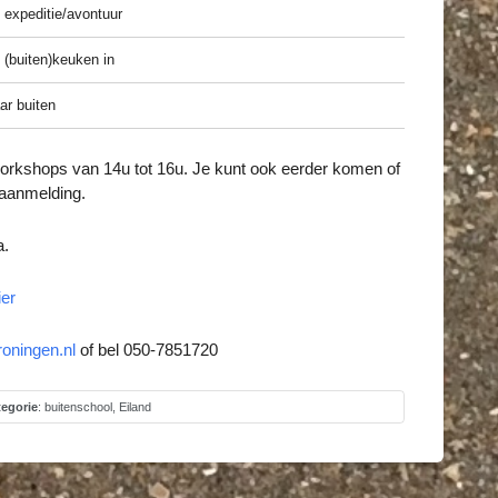
 expeditie/avontuur
 (buiten)keuken in
ar buiten
orkshops van 14u tot 16u. Je kunt ook eerder komen of
e aanmelding.
a.
ier
oningen.nl
of bel 050-7851720
egorie
:
buitenschool
,
Eiland