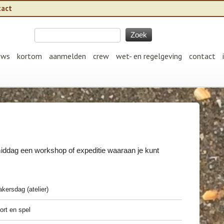
tact
uws
kortom
aanmelden
crew
wet- en regelgeving
contact
iddag een workshop of expeditie waaraan je kunt
kersdag (atelier)
ort en spel