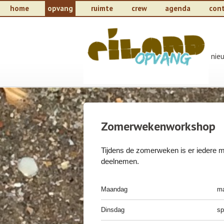
home
opvang
ruimte
crew
agenda
con
nie
Zomerwekenworkshop
Tijdens de zomerweken is er iedere m
deelnemen.
Maandag
ma
Dinsdag
sp