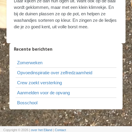
Daar kijken ze dan hun ogen uit. Want ook op de baai
wordt geklommen, maar met een klein klimrekje. En
bij de duinen plassen ze op de pot, en helpen ze
washandjes sorteren op kleur. En zingen ze de liedjes
die je zo goed kent, uit volle borst mee.
Recente berichten
Zomerweken
Opvoedinspiratie over zelfredzaamheid
Crew zoekt versterking
Aanmelden voor de opvang
Bosschool
Copyright © 2026
|
over het Eiland
|
Contact