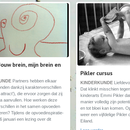
Jouw brein, mijn brein en
Pikler cursus
KUNDE
Partners hebben elkaar
KINDERKUNDE
Liefdevo
nden dankzij karakterverschillen
Dat klinkt misschien tegens
attract’), die ervoor zorgen dat zij
kinderarts Emmi Pikler da
ma aanvullen. Hoe werken deze
manier volledig zijn pote
rschillen in het samen opvoeden
en tot bloei kan komen. Op 
eren? Tijdens de opvoedinspiratie-
weer een vijfdelige Pikler
 januari een lezing over dit
Eiland.