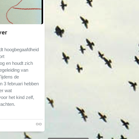
ver
t hoogbegaafdheid
ort
og en houdt zich
egeleiding van
Tijdens de
n 3 februari hebben
er wat
or het kind zelf,
rachten.