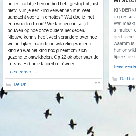
en auto
huilen nadat je hem in bed hebt gestopt of juist
KINDERK
niet? Kun je een kind verwennen met veel
expressie a
aandacht voor zijn emoties? Wat doe je met
Wat maakt h
een woedend kind? We kunnen niet altijd
stimuleer j
bouwen op hoe onze ouders het deden.
geeft een 
Nieuwe kennis heeft veel veranderd over hoe
waarom is 
we nu kijken naar de ontwikkeling van een
hun ontwik
kind en wat het kind nodig heeft om zich
tijdens de 
gezond te ontwikkelen. Op 22 oktober start de
cursus ‘Het hele kinderbrein’ weer.
Lees verd
Lees verder →
De Uni
De Uni