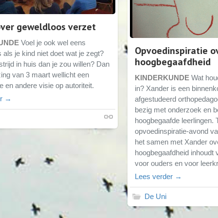
over geweldloos verzet
UNDE
Voel je ook wel eens
Opvoedinspiratie o
als je kind niet doet wat je zegt?
hoogbegaafdheid
strijd in huis dan je zou willen? Dan
zing van 3 maart wellicht een
KINDERKUNDE
Wat houd
e en andere visie op autoriteit.
in? Xander is een binnenk
er →
afgestudeerd orthopedago
bezig met onderzoek en b
hoogbegaafde leerlingen. 
opvoedinspiratie-avond va
het samen met Xander ov
hoogbegaafdheid inhoudt vo
voor ouders en voor leerk
Lees verder →
De Uni