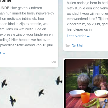
nomie
huilen nadat je hem in bed 
UNDE
Hoe geven kinderen
niet? Kun je een kind ver
an hun innerlijke belevingswereld?
aandacht voor zijn emotie
un motivatie intrinsiek, hoe
een woedend kind? Tijdens
e een kind in zijn expressie, wat
kinderbrein’, op 2 juni, g
stimulans en wat niet? Hoe en
hier dieper op in.
expressie zinvol voor kinderen en
Lees verder →
keling? Hier hebben we het over
opvoedinspiratie-avond van 16 juni.
De Uni
er →