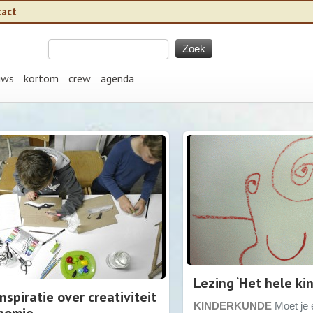
tact
uws
kortom
crew
agenda
Lezing ‘Het hele ki
spiratie over creativiteit
KINDERKUNDE
Moet je 