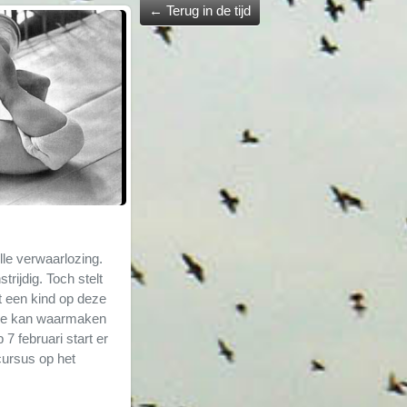
←
Terug in de tijd
lle verwaarlozing.
trijdig. Toch stelt
t een kind op deze
ntie kan waarmaken
7 februari start er
 cursus op het