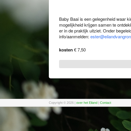
Baby Baai is een gelegenheid waar ki
mogelijkheid krijgen samen te ontdek
er in de praktijk uitziet. Onder begel
info/aanmelden:
ester@eilandvangron
kosten
€ 7,50
Copyright © 2026
|
over het Eiland
|
Contact