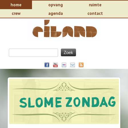
home
opvang
ruimte
crew
agenda
contact