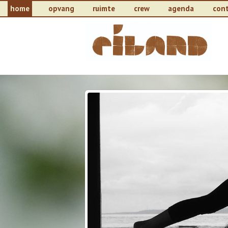
home
opvang
ruimte
crew
agenda
con