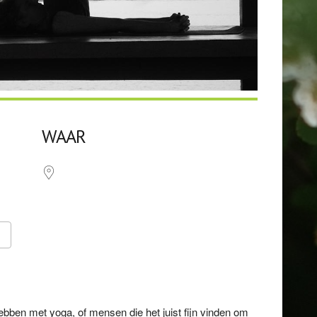
WAAR
Google Calendar
iCalendar
bben met yoga, of mensen die het juist fijn vinden om