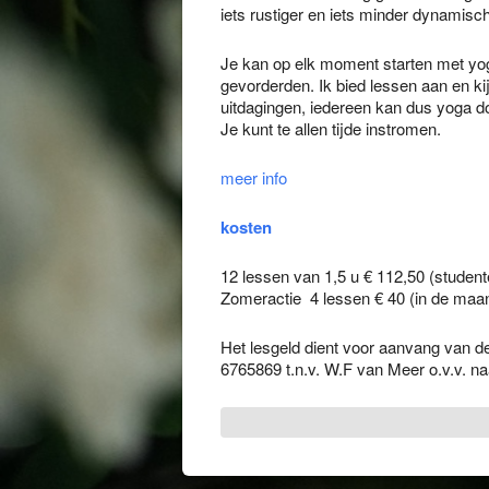
iets rustiger en iets minder dynamisch 
Je kan op elk moment starten met yog
gevorderden. Ik bied lessen aan en ki
uitdagingen, iedereen kan dus yoga d
Je kunt te allen tijde instromen.
meer info
kosten
12 lessen van 1,5 u € 112,50 (studen
Zomeractie 4 lessen € 40 (in de maan
Het lesgeld dient voor aanvang van 
6765869 t.n.v. W.F van Meer o.v.v. n