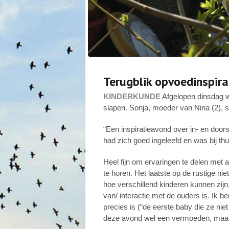
Terugblik opvoedinspira
KINDERKUNDE
Afgelopen dinsdag w
slapen. Sonja, moeder van Nina (2), sc
“Een inspiratieavond over in- en door
had zich goed ingeleefd en was bij t
Heel fijn om ervaringen te delen met
te horen. Het laatste op de rustige ni
hoe verschillend kinderen kunnen zijn,
van/ interactie met de ouders is. Ik 
precies is (“de eerste baby die ze nie
deze avond wel een vermoeden, maar z