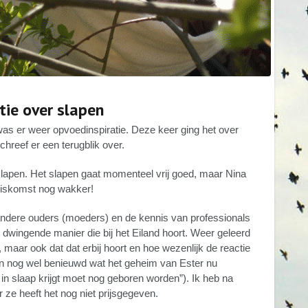
tie over slapen
as er weer opvoedinspiratie. Deze keer ging het over
hreef er een terugblik over.
slapen. Het slapen gaat momenteel vrij goed, maar Nina
huiskomst nog wakker!
 andere ouders (moeders) en de kennis van professionals
et dwingende manier die bij het Eiland hoort. Weer geleerd
 maar ook dat dat erbij hoort en hoe wezenlijk de reactie
ben nog wel benieuwd wat het geheim van Ester nu
t in slaap krijgt moet nog geboren worden”). Ik heb na
e heeft het nog niet prijsgegeven.