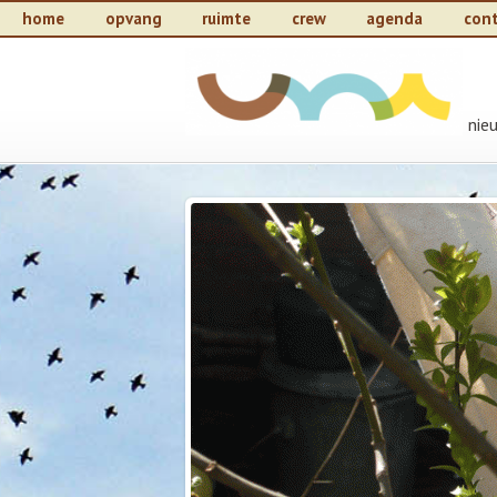
home
opvang
ruimte
crew
agenda
con
nie