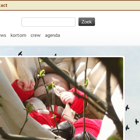
tact
uws
kortom
crew
agenda