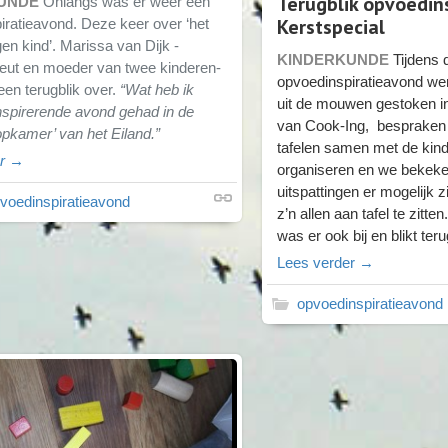
Terugblik opvoedins
UNDE
Onlangs was er weer een
Kerstspecial
iratieavond. Deze keer over ‘het
n kind’. Marissa van Dijk -
KINDERKUNDE
Tijdens 
peut en moeder van twee kinderen-
opvoedinspiratieavond wer
een terugblik over.
“Wat heb ik
uit de mouwen gestoken i
nspirerende avond gehad in de
van
Cook-Ing
, bespraken 
opkamer’ van het Eiland.”
tafelen samen met de kin
er →
organiseren en we bekeke
uitspattingen er mogelijk z
voedinspiratieavond
z’n allen aan tafel te zitte
was er ook bij en blikt teru
Lees verder →
opvoedinspiratieavond