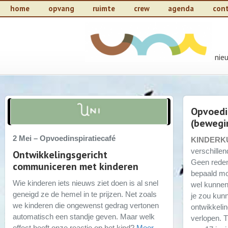
home
opvang
ruimte
crew
agenda
con
nie
Opvoedi
(bewegi
2 Mei – Opvoedinspiratiecafé
KINDERK
verschillen
Ontwikkelingsgericht
Geen reden
communiceren met kinderen
bepaald mo
Wie kinderen iets nieuws ziet doen is al snel
wel kunnen
geneigd ze de hemel in te prijzen. Net zoals
je zou kun
we kinderen die ongewenst gedrag vertonen
ontwikkelin
automatisch een standje geven. Maar welk
verlopen. 
effect heeft onze reactie op het kind?
Meer