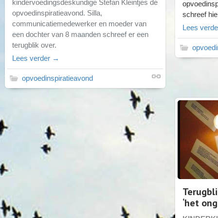
kindervoedingsdeskundige Stefan Kleintjes de
opvoedinsp
opvoedinspiratieavond. Silla,
schreef hie
communicatiemedewerker en moeder van
Lees verd
een dochter van 8 maanden schreef er een
terugblik over.
opvoedi
Lees verder →
opvoedinspiratieavond
Terugbl
‘het on