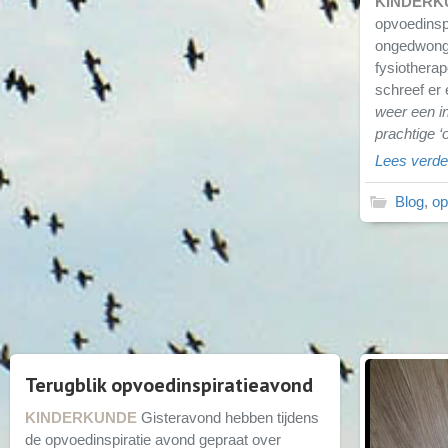
KINDERK
opvoedinsp
ongedwonge
fysiothera
schreef er 
weer een i
prachtige ‘
Lees verd
Blog
,
op
Terugblik opvoedinspiratieavond
KINDERKUNDE
Gisteravond hebben tijdens
de opvoedinspiratie avond gepraat over