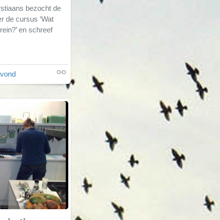
rstiaans bezocht de
r de cursus ‘Wat
rein?’ en schreef
avond