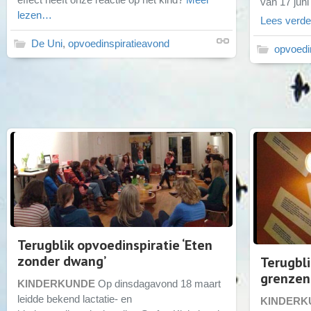
van 17 juni
lezen…
Lees verd
De Uni
,
opvoedinspiratieavond
opvoedi
Terugblik opvoedinspiratie ‘Eten
zonder dwang’
Terugbli
grenzen
KINDERKUNDE
Op dinsdagavond 18 maart
leidde bekend lactatie- en
KINDERK