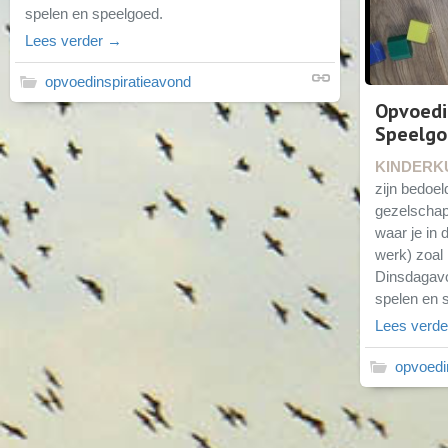
spelen en speelgoed.
Lees verder →
opvoedinspiratieavond
Opvoedi
Speelg
KINDERK
zijn bedoe
gezelschap 
waar je in 
werk) zoal 
Dinsdagavo
spelen en 
Lees verd
opvoedi