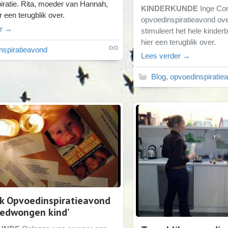
iratie. Rita, moeder van Hannah,
KINDERKUNDE
Inge Co
r een terugblik over.
opvoedinspiratieavond ove
er →
stimuleert het hele kinderb
hier een terugblik over.
nspiratieavond
Lees verder →
Blog
,
opvoedinspiratie
ik Opvoedinspiratieavond
gedwongen kind’