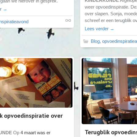
KINDERKUNDE
Afgelope
 gaan we hierover in gesprek.
weer opvoedinspiratie. De
er →
over slapen. Sonja, moede
schreef er een terugblik ov
nspiratieavond
Lees verder →
Blog
,
opvoedinspiratie
k opvoedinspiratie over
Terugblik opvoedins
UNDE
Op
4 maart was er