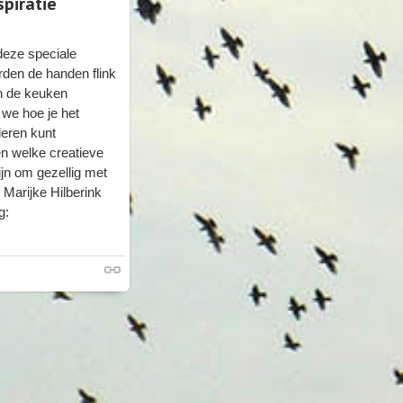
piratie
deze speciale
den de handen flink
n de keuken
we hoe je het
deren kunt
n welke creatieve
ijn om gezellig met
n. Marijke Hilberink
g: