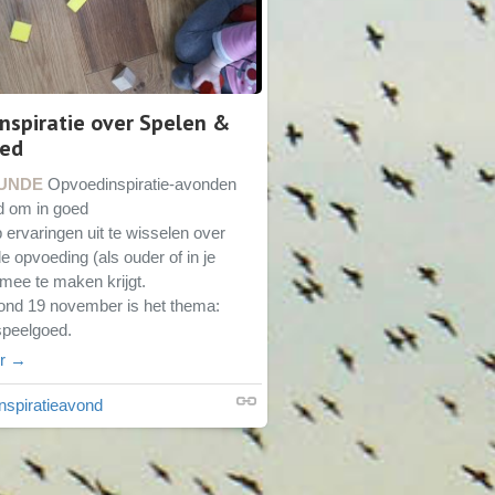
nspiratie over Spelen &
oed
UNDE
Opvoedinspiratie-avonden
ld om in goed
ervaringen uit te wisselen over
de opvoeding (als ouder of in je
mee te maken krijgt.
nd 19 november is het thema:
speelgoed.
er →
nspiratieavond