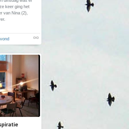
n dinsdag was er
ze keer ging het
r van Nina (2),
er.
avond
piratie